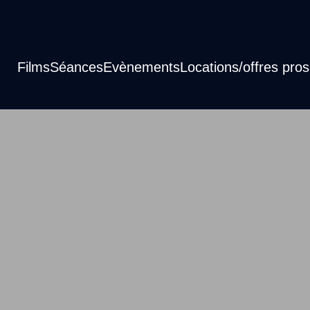
Films
Séances
Evènements
Locations/offres pros